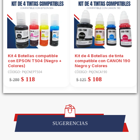
Kit 4 Botellas compatible
Kit de 4 Botellas de tinta
con EPSON T504 (Negro +
compatible con CANON 190
Colores)
Negro y Colores
CÓDIGO: PKJCNEPT504
CÓDIGO: PKJCNCA190
Precio
Precio
Precio
Precio
$ 118
$ 108
$ 280
$ 125
habitual
de
habitual
de
oferta
oferta
SUGERENCIAS