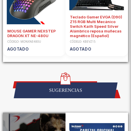
Teclado Gamer EVGA (D90)
Z15 RGB Multi Mecánico
Switch Kailh Speed Silver
MOUSE GAMER NEXSTEP
Alámbrico reposa muñecas
DRAGON XT NE-480U
magnético (Español)
CÓDIGO: MONXNE480U
CÓDIGO: KBEVZ15
AGOTADO
AGOTADO
SUGERENCIAS