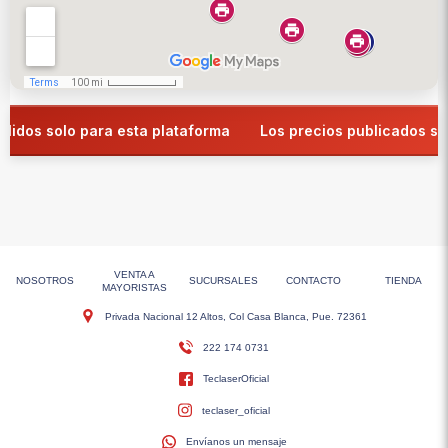
dos solo para esta plataforma
Los precios publicados son v
VENTA A
NOSOTROS
SUCURSALES
CONTACTO
TIENDA
MAYORISTAS
Privada Nacional 12 Altos, Col Casa Blanca, Pue. 72361
222 174 0731
TeclaserOficial
teclaser_oficial
Envíanos un mensaje