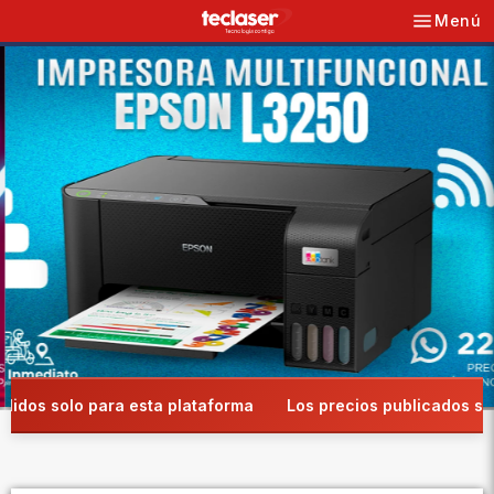
Menú
Navegació
Ir
Pausar
directamente
la
al
presentación
contenido
dos solo para esta plataforma
Los precios publicados son v