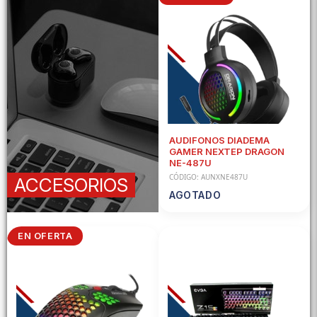
AUDIFONOS DIADEMA
GAMER NEXTEP DRAGON
NE-487U
CÓDIGO: AUNXNE487U
ACCESORIOS
AGOTADO
EN OFERTA