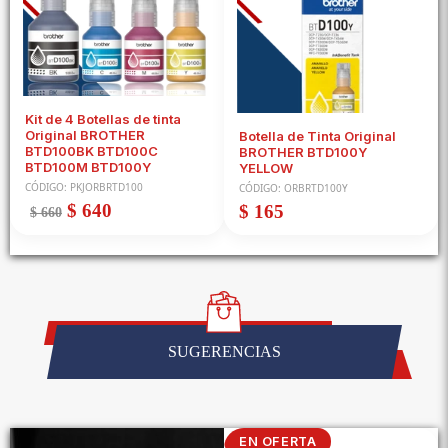
Kit de 4 Botellas de tinta
Original BROTHER
Botella de Tinta Original
BTD100BK BTD100C
BROTHER BTD100Y
BTD100M BTD100Y
YELLOW
CÓDIGO: PKJORBRTD100
CÓDIGO: ORBRTD100Y
Precio
Precio
$ 640
Precio
$ 165
$ 660
habitual
de
habitual
oferta
SUGERENCIAS
EN OFERTA